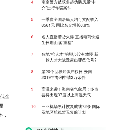
4
南京警方破获多起伪装房屋“中
介”进行诈骗案件
5
一季度全国居民人均可支配收入
8561元 同比名义增长0.8%
6
名人直播带货火爆 直播电商快速
生长期面临“重塑”
7
各地“抢人才”的脚步没有放慢 新
一轮人才大战透露出哪些信号?
8
第20个世界知识产权日 云南
2019年专利申请3万余件
9
高温来袭！海南省气象局：多市
县将出现37度以上高温天气
较低金
理
10
三亚机场累计恢复航线72条 国际
及地区航线暂无复航计划
本，