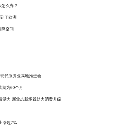
款怎么办？
火到了欧洲
调降空间
域现代服务业高地推进会
续期为60个月
费活力 新业态新场景助力消费升级
上涨超7%