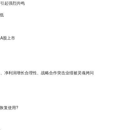
”引起强烈共鸣
新低
在A股上市
常、净利润增长合理性、战略合作突击业绩被灵魂拷问
恢复使用?