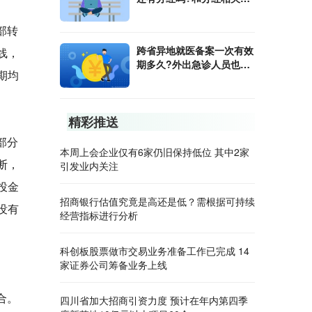
日期有哪些?
部转
跨省异地就医备案一次有效
线，
期多久?外出急诊人员也需
期均
要备案吗?
精彩推送
部分
本周上会企业仅有6家仍旧保持低位 其中2家
断，
引发业内关注
投金
招商银行估值究竟是高还是低？需根据可持续
没有
经营指标进行分析
科创板股票做市交易业务准备工作已完成 14
家证券公司筹备业务上线
合。
四川省加大招商引资力度 预计在年内第四季