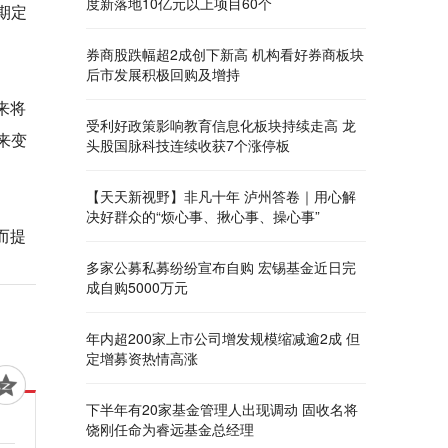
度新落地10亿元以上项目60个
期定
券商股跌幅超2成创下新高 机构看好券商板块
后市发展积极回购及增持
来将
受利好政策影响教育信息化板块持续走高 龙
来变
头股国脉科技连续收获7个涨停板
【天天新视野】非凡十年 泸州答卷｜用心解
决好群众的“烦心事、揪心事、操心事”
而提
多家公募私募纷纷宣布自购 宏锡基金近日完
成自购5000万元
年内超200家上市公司增发规模缩减逾2成 但
定增募资热情高涨
下半年有20家基金管理人出现调动 固收名将
饶刚任命为睿远基金总经理