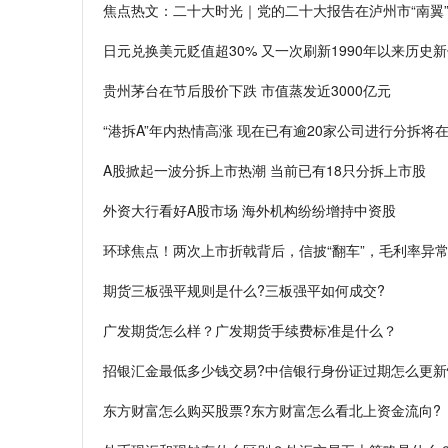
焦点热文：二十大时光｜党的二十大报告在泸州市“南翼
日元兑换美元贬值超30% 又一次刷新1990年以来历史
贵州茅台在节后股价下跌 市值蒸发近3000亿元
“港拆A”年内热情高涨 现在已有逾20家公司进行分拆将
A股掀起一波分拆上市热潮 当前已有18只分拆上市股
外资大行看好A股市场 海外机构纷纷增持中资股
环球焦点！两次上市折戟背后，信披“翻车”，毛利率异
期货三板强平规则是什么?三板强平如何成交?
广发期货怎么样？广发期货手续费标准是什么？
招银汇金最低多少钱交易?中信银行身份证过期怎么更新
东方财富怎么购买股票?东方财富怎么看北上资金流向?