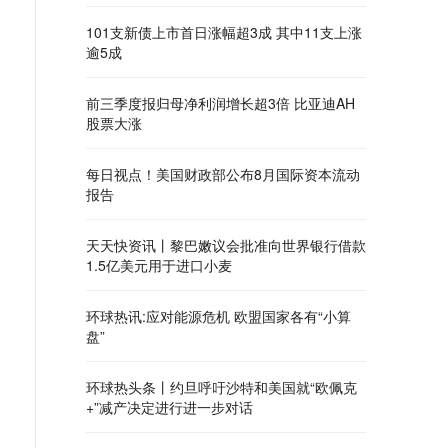
101支新债上市首日涨幅超3成 其中11支上涨
逾5成
前三季度报归母净利润增长超3倍 比亚迪AH
股票大涨
每日视点！美国财政部公布8月国际资本流动
报告
天天快资讯丨黎巴嫩议会批准向世界银行借款
1.5亿美元用于进口小麦
环球热讯:应对能源危机 欧盟国家各有“小算
盘”
环球热头条丨约旦呼吁沙特和美国就“欧佩克
+”减产决定进行进一步对话