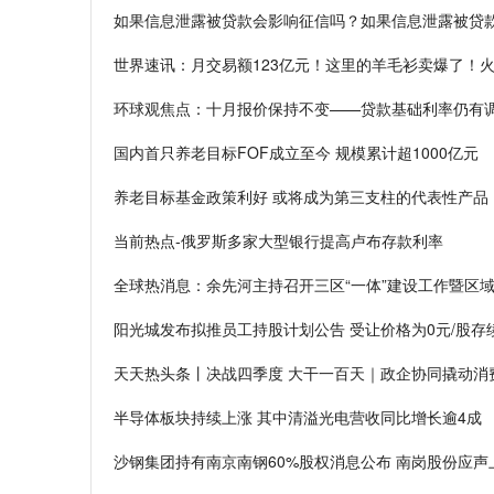
如果信息泄露被贷款会影响征信吗？如果信息泄露被贷
世界速讯：月交易额123亿元！这里的羊毛衫卖爆了！
环球观焦点：十月报价保持不变——贷款基础利率仍有
国内首只养老目标FOF成立至今 规模累计超1000亿元
养老目标基金政策利好 或将成为第三支柱的代表性产品
当前热点-俄罗斯多家大型银行提高卢布存款利率
全球热消息：余先河主持召开三区“一体”建设工作暨区
阳光城发布拟推员工持股计划公告 受让价格为0元/股存
天天热头条丨决战四季度 大干一百天｜政企协同撬动消
半导体板块持续上涨 其中清溢光电营收同比增长逾4成
沙钢集团持有南京南钢60%股权消息公布 南岗股份应声