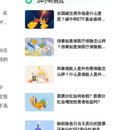
24小时热点
。在
全国碳交易市场是什么意
思？碳中和ETF基金值得入
时，
手吗?
信泰如意保医疗保险怎么样
？信泰如意保医疗保险能报
始点
销费用是多少
投的
和泰借款人意外伤害保险怎
么样？什么是借款人意外伤
害保险？
少
股票分红如何收税? 股票分
定投
红会增加投资者收益吗?
于高
除权除息日当天卖出的股票
还有分红吗?和分红相关的