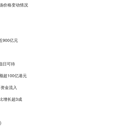
市场价格变动情况
900亿元
指日可待
额超100亿港元
得资金流入
比增长超3成
)