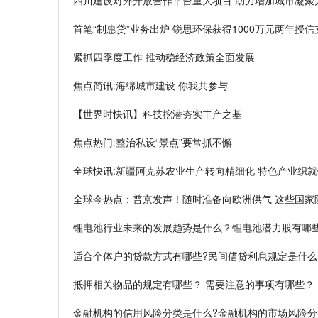
四川建设对外开放合作平台重大项目 助力增加城市凝聚
首笔“制惠贷”业务出炉 锐思环保获得1000万元两年授信
紧抓四季度工作 推动稳经济政策全面发展
焦点简讯:海绵城市建设 你我共参与
【世界时快讯】科技挖潜夯实丰产之基
焦点热门:整治私设“景点”要常抓不懈
全球快讯:新疆阿克苏农业生产转向精细化 特色产业织
全球今热点：普京发声！随时准备向欧洲供气 这些国家
锂电池行业未来的发展趋势是什么？锂电池潜力股有哪些
适合个体户的贷款方式有哪些?民间借贷利息规定是什么
抵押相关物品的规定有哪些？ 需要注意的事项有哪些？
金融机构的信用风险分类是什么?金融机构的市场风险分