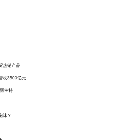
贸热销产品
收3500亿元
鞠丽主持
泡沫？