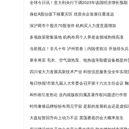
全球今日讯！意大利央行下调2023年该国经济增长预期
身处A股估值下移重灾区 优质央企发展任重道远
深沪两市个股共70股涨停 机构买入力度意愿增加
多项政策密集落地 机构布局个人养老金领域热情高涨
当前视点！非凡十年 泸州答卷｜内陆变前沿 开放排头兵
寒冬将至 毛衣、空气源热泵、电热毯等取暖设备都是外
四川省大力发展高新技术产业 科技信息服务业全年实现营
每日快报!市第九届人大常委会召开第十六次主任会议 
AI作画引发热论 业内就版权归属及著作权问题进行作答
时尚奢侈品牌纷纷布局元宇宙 是新的发展机会还是虚拟
大盘短暂回升向上动力不足 震荡磨底仍会大概率发生