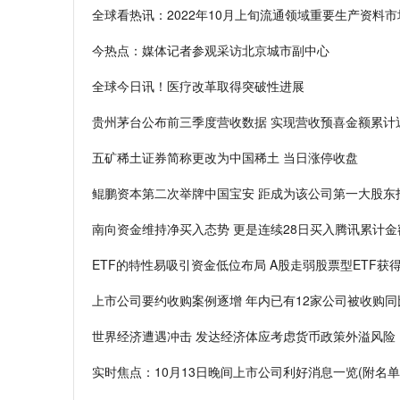
全球看热讯：2022年10月上旬流通领域重要生产资料
今热点：媒体记者参观采访北京城市副中心
全球今日讯！医疗改革取得突破性进展
贵州茅台公布前三季度营收数据 实现营收预喜金额累计近
五矿稀土证券简称更改为中国稀土 当日涨停收盘
鲲鹏资本第二次举牌中国宝安 距成为该公司第一大股东
南向资金维持净买入态势 更是连续28日买入腾讯累计金
ETF的特性易吸引资金低位布局 A股走弱股票型ETF获
上市公司要约收购案例逐增 年内已有12家公司被收购同
世界经济遭遇冲击 发达经济体应考虑货币政策外溢风险
实时焦点：10月13日晚间上市公司利好消息一览(附名单