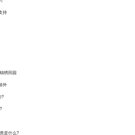
力
支持
就锦绣田园
除外
?
?
类是什么?