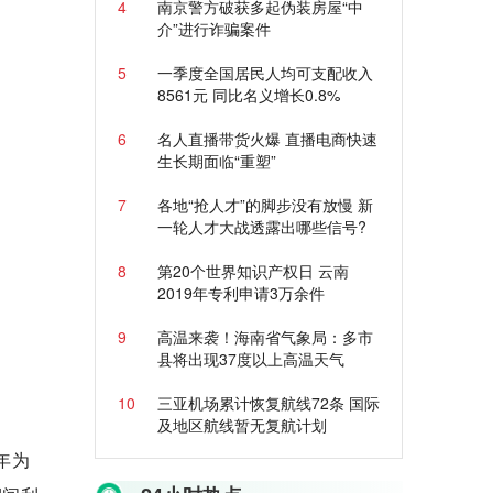
4
南京警方破获多起伪装房屋“中
介”进行诈骗案件
5
一季度全国居民人均可支配收入
8561元 同比名义增长0.8%
6
名人直播带货火爆 直播电商快速
生长期面临“重塑”
7
各地“抢人才”的脚步没有放慢 新
一轮人才大战透露出哪些信号?
8
第20个世界知识产权日 云南
2019年专利申请3万余件
9
高温来袭！海南省气象局：多市
县将出现37度以上高温天气
10
三亚机场累计恢复航线72条 国际
及地区航线暂无复航计划
年为