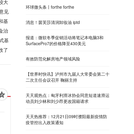
较大
环球微头条丨forthe forthe
意见
和基
消息！茵芙莎清润卸妆油 iptd
金治
报道：微软冬季促销活动将笔记本电脑3和
式基
SurfacePro7的价格降至430美元
收了
有效防范化解房地产领域风险
【世界时快讯】泸州市九届人大常委会第二十
二次主任会议召开 鞠丽主持
天天观热点：匈牙利滑冰协会同意短道速滑运
动员刘少林和刘少昂更改国籍请求
天天热推荐：12月21日09时濮阳最新疫情防
疫管控出入政策通知