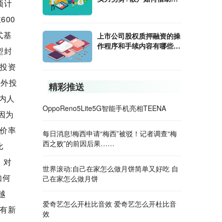
预计
货套利把握机会？
00
式基
上市公司股权质押融资的操
作程序和手续内容有哪些？
型封
融资净买入额是什么意思？
投资
场外投
精彩推送
内人
OppoReno5Lite5G智能手机亮相TEENA
因为
价率
每日消息!梅西申请“梅西”被驳！记者调查“梅
西之败”的前因后果……
比
、对
世界滚动:自己在家怎么做月饼简单又好吃 自
如何
己在家怎么做月饼
越
爱奇艺怎么开杜比音效 爱奇艺怎么开杜比音
有新
效