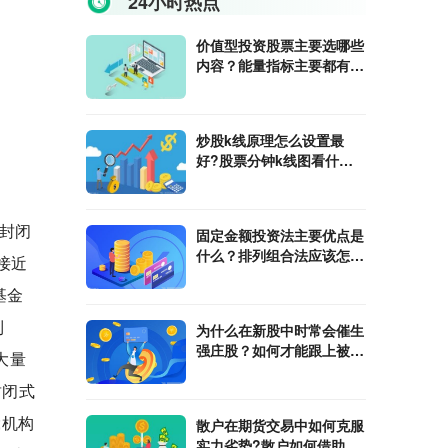
24小时热点
价值型投资股票主要选哪些
内容？能量指标主要都有哪
些内容？
炒股k线原理怎么设置最
好?股票分钟k线图看什么
指标？
封闭
固定金额投资法主要优点是
什么？排列组合法应该怎么
接近
算？
基金
到
为什么在新股中时常会催生
强庄股？如何才能跟上被套
大量
的强庄股稳健获利？
封闭式
;机构
散户在期货交易中如何克服
实力劣势?散户如何借助期