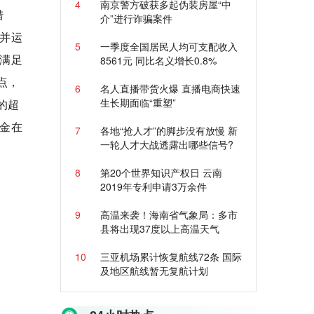
4
南京警方破获多起伪装房屋“中
措
介”进行诈骗案件
并运
5
一季度全国居民人均可支配收入
满足
8561元 同比名义增长0.8%
点，
6
名人直播带货火爆 直播电商快速
生长期面临“重塑”
的超
金在
7
各地“抢人才”的脚步没有放慢 新
一轮人才大战透露出哪些信号?
8
第20个世界知识产权日 云南
2019年专利申请3万余件
9
高温来袭！海南省气象局：多市
县将出现37度以上高温天气
10
三亚机场累计恢复航线72条 国际
及地区航线暂无复航计划