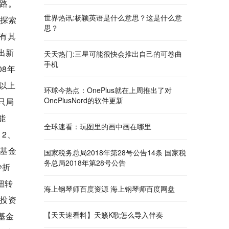
路。
世界热讯:杨颖英语是什么意思？这是什么意
，探索
思？
有其
出新
天天热门:三星可能很快会推出自己的可卷曲
手机
8年
以上
环球今热点：OnePlus就在上周推出了对
OnePlusNord的软件更新
只局
能
全球速看：玩图里的画中画在哪里
2、
基金
国家税务总局2018年第28号公告14条 国家税
务总局2018年第28号公告
少折
扭转
海上钢琴师百度资源 海上钢琴师百度网盘
投资
【天天速看料】天籁K歌怎么导入伴奏
基金