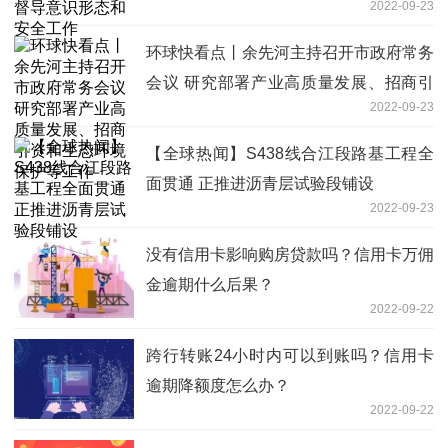
2022-09-23
环球快看点丨余先河主持召开市政府常务
会议 研究部署产业高质量发展、招商引
2022-09-23
资和生态环境保护等工作
【全球热闻】S438线合江段路基工程全
面贯通 正推进沥青层试验段铺设
2022-09-23
没有信用卡影响购房贷款吗？信用卡万佣
金逾期什么后果？
2022-09-22
跨行转账24小时内可以到账吗？信用卡
逾期降额度怎么办？
2022-09-22