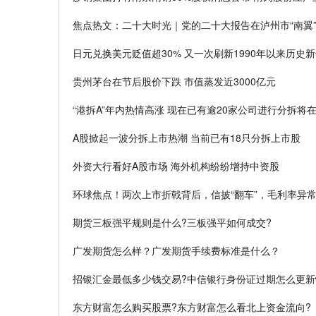
焦点热文：二十大时光｜党的二十大报告在泸州市“南翼
日元兑换美元贬值超30% 又一次刷新1990年以来历史
贵州茅台在节后股价下跌 市值蒸发近3000亿元
“港拆A”年内热情高涨 现在已有逾20家公司进行分拆将
A股掀起一波分拆上市热潮 当前已有18只分拆上市股
外资大行看好A股市场 海外机构纷纷增持中资股
环球焦点！两次上市折戟背后，信披“翻车”，毛利率异
期货三板强平规则是什么?三板强平如何成交?
广发期货怎么样？广发期货手续费标准是什么？
招银汇金最低多少钱交易?中信银行身份证过期怎么更新
东方财富怎么购买股票?东方财富怎么看北上资金流向?