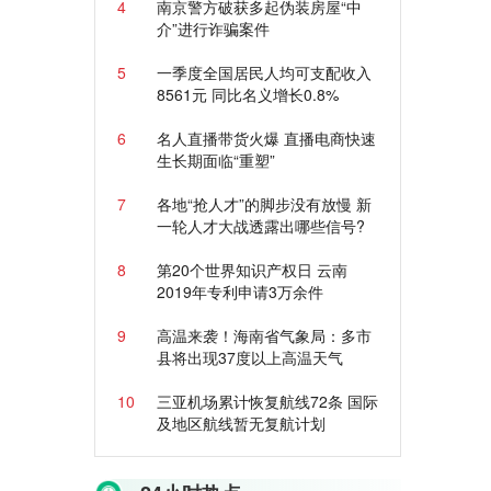
4
南京警方破获多起伪装房屋“中
介”进行诈骗案件
5
一季度全国居民人均可支配收入
8561元 同比名义增长0.8%
6
名人直播带货火爆 直播电商快速
生长期面临“重塑”
7
各地“抢人才”的脚步没有放慢 新
一轮人才大战透露出哪些信号?
8
第20个世界知识产权日 云南
2019年专利申请3万余件
9
高温来袭！海南省气象局：多市
县将出现37度以上高温天气
10
三亚机场累计恢复航线72条 国际
及地区航线暂无复航计划