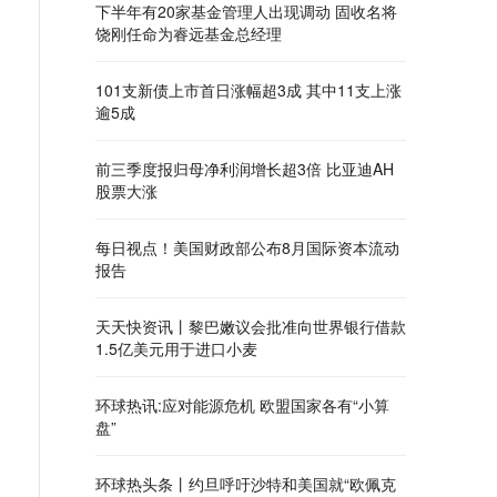
下半年有20家基金管理人出现调动 固收名将
饶刚任命为睿远基金总经理
101支新债上市首日涨幅超3成 其中11支上涨
逾5成
前三季度报归母净利润增长超3倍 比亚迪AH
股票大涨
每日视点！美国财政部公布8月国际资本流动
报告
天天快资讯丨黎巴嫩议会批准向世界银行借款
1.5亿美元用于进口小麦
环球热讯:应对能源危机 欧盟国家各有“小算
盘”
环球热头条丨约旦呼吁沙特和美国就“欧佩克