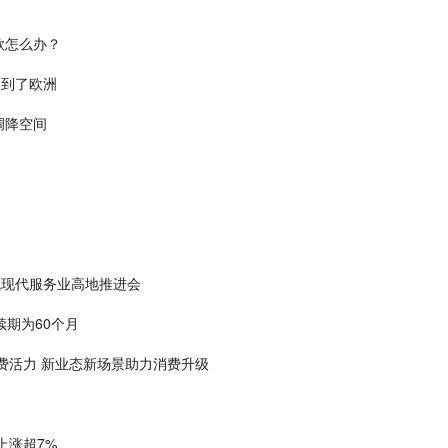
款怎么办？
火到了欧洲
调降空间
域现代服务业高地推进会
续期为60个月
费活力 新业态新场景助力消费升级
上涨超7%