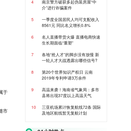
4
南京警方破获多起伪装房屋“中
介”进行诈骗案件
5
一季度全国居民人均可支配收入
8561元 同比名义增长0.8%
6
名人直播带货火爆 直播电商快速
生长期面临“重塑”
7
各地“抢人才”的脚步没有放慢 新
一轮人才大战透露出哪些信号?
8
第20个世界知识产权日 云南
2019年专利申请3万余件
9
高温来袭！海南省气象局：多市
属于
县将出现37度以上高温天气
10
三亚机场累计恢复航线72条 国际
随市
及地区航线暂无复航计划