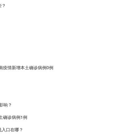
些？
？
东南疫情新增本土确诊病例0例
影响？
本土确诊病例1例
说入口在哪？