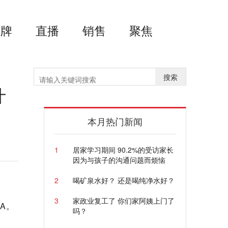
品牌
直播
销售
聚焦
搜索
什
本月热门新闻
1
居家学习期间 90.2%的受访家长
因为与孩子的沟通问题而烦恼
2
喝矿泉水好？ 还是喝纯净水好？
3
家政业复工了 你们家阿姨上门了
A。
吗？